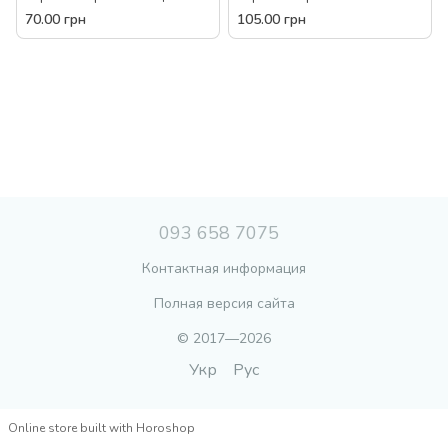
Danko Toys РК-02-02 палитра
Toys РК-01-02 набор детский
70.00 грн
105.00 грн
креатив детское творчество
7 цветов штампик наклейки
детям
для детей
093 658 7075
Контактная информация
Полная версия сайта
© 2017—2026
Укр
Рус
Online store built with Horoshop