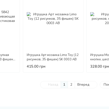
рупная
Игрушка Арт мозаика Limo Toy (12
Игрушка Моз
40 фишек
рисунков, 35 фишек) SK 0003 AB
кнопки, шес
для детей
2/20-3
415.00 грн
328.00 грн
Назад
1
2
Вперед
По