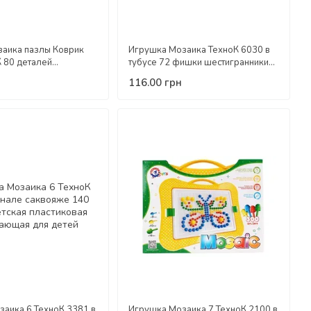
заика пазлы Коврик
Игрушка Мозаика ТехноК 6030 в
 80 деталей
тубусе 72 фишки шестигранники
 конструктор для
игра детская развивающая для
116.00 грн
ивающий коробка
детей
аика 6 ТехноК 3381 в
Игрушка Мозаика 7 ТехноК 2100 в