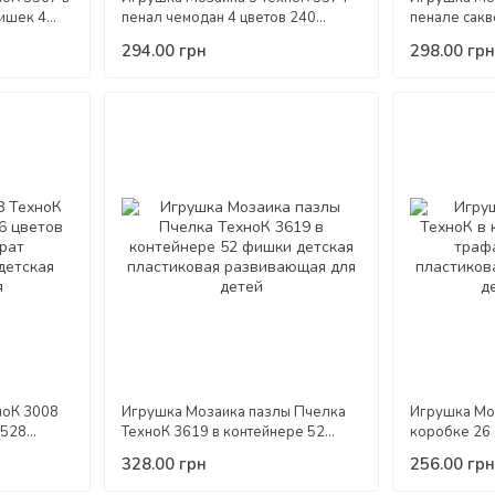
ишек 4
пенал чемодан 4 цветов 240
пенале сак
ая
фишек игра детская развивающая
детская пла
294.00 грн
298.00 грн
для детей
для детей
ноК 3008
Игрушка Мозаика пазлы Пчелка
Игрушка Мо
 528
ТехноК 3619 в контейнере 52
коробке 26
ник и игра
фишки детская пластиковая
детская пла
328.00 грн
256.00 грн
развивающая для детей
для детей с 