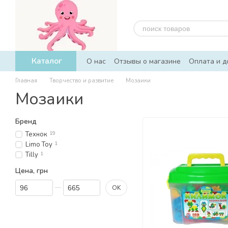
Перейти к основному контенту
Каталог
О нас
Отзывы о магазине
Оплата и д
Главная
Творчество и развитие
Мозаики
Мозаики
Бренд
Технок
19
Limo Toy
1
Tilly
1
Цена, грн
От Цена, грн
До Цена, грн
OK