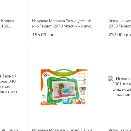
 Коврик
Игрушка Мозаика Разноцветный
Игрушка мо
е 160
мир ТехноК 2070 пластик корпус
2933 ТехноК
нструктор
220 фишек игра детская
пластиковый
155.00 грн
237.00 грн
развивающая для детей
детей разв
ноК 3367 в
Игрушка Мозаика 5 ТехноК 3374
Игрушка Моз