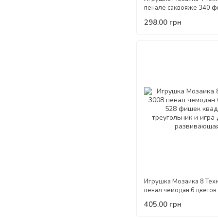
пенале саквояже 340 ф
цвета детская пластиков
298.00 грн
развивающая для детей
Игрушка Мозаика 8 Тех
пенал чемодан 6 цветов
фишек квадрат треуголь
405.00 грн
детская развивающая