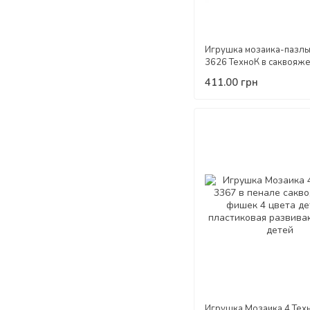
Игрушка мозаика-пазлы
3626 ТехноК в саквояж
деталей пластиковый ко
411.00 грн
для детей развивающий
Игрушка Мозаика 4 Тех