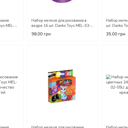
вания
Набор мелков для рисования в
Набор мелко
oys MEL-
ведре 16 шт. Danko Toys MEL-03-
шт. Danko T
е
01U цветные детское творчество
детское тво
98.00 грн
35.00 грн
 детей
креатив для детей
детей
вания
Набор мелков для рисования
Набор мелк