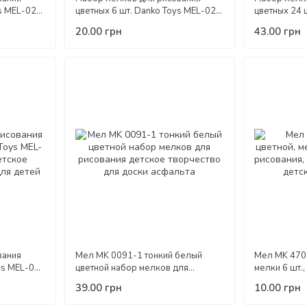
s MEL-02-
цветных 6 шт. Danko Toys MEL-02-
цветных 24 
 креатив
01U детское творчество креатив
02-05U детс
20.00 грн
43.00 грн
для детей
креатив для
вания
Мел MK 0091-1 тонкий белый
Мел MK 4708
ys MEL-01-
цветной набор мелков для
мелки 6 шт.,
орчество
рисования детское творчество для
для доски, 
39.00 грн
10.00 грн
доски асфальта
творчество