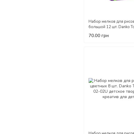
Набор мелков для рисо
большой 12 шт. Danko T
01-06U цветные детско
70.00 грн
творчество креатив для
Набор мелков для рисо