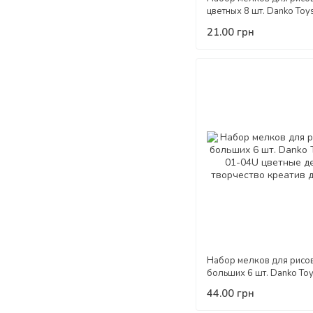
цветных 8 шт. Danko Toy
02U детское творчество
21.00 грн
для детей
Набор мелков для рисо
больших 6 шт. Danko To
04U цветные детское тв
44.00 грн
креатив для детей