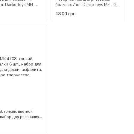
шт. Danko Toys MEL-
больших 7 шт. Danko Toys MEL-01-
кое творчество
05U детское творчество креатив
48.00 грн
 детей
для детей
, тонкий, цветной,
 набор для рисования,
асфальта, детское