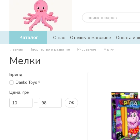
Перейти к основному контенту
Каталог
О нас
Отзывы о магазине
Оплата и д
Главная
Творчество и развитие
Рисование
Мелки
Мелки
Бренд
Danko Toys
9
Цена, грн
От Цена, грн
До Цена, грн
OK