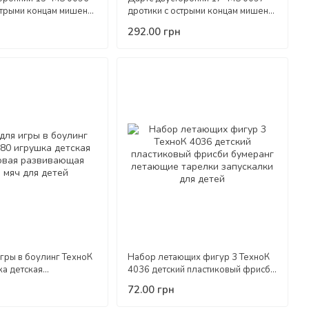
стрыми концам мишень
дротики с острыми концам мишень
ртивные игрушки для
детские спортивные игрушки для
292.00 грн
слых
детей взрослых
гры в боулинг ТехноК
Набор летающих фигур 3 ТехноК
а детская
4036 детский пластиковый фрисби
 развивающая кегли
бумеранг летающие тарелки
72.00 грн
ей
запускалки для детей