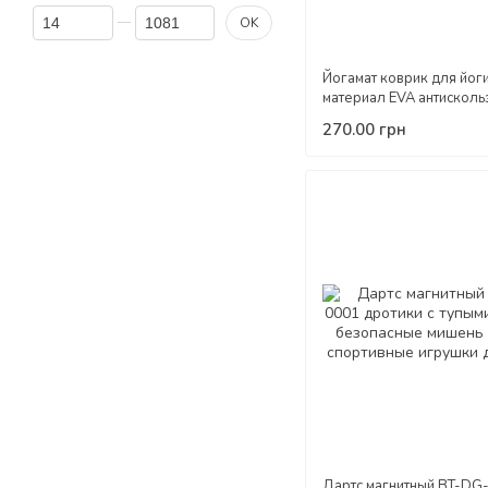
От Цена, грн
До Цена, грн
OK
Йогамат коврик для йог
материал EVA антисколь
фитнеса для взрослых и
270.00 грн
Дартс магнитный BT-DG