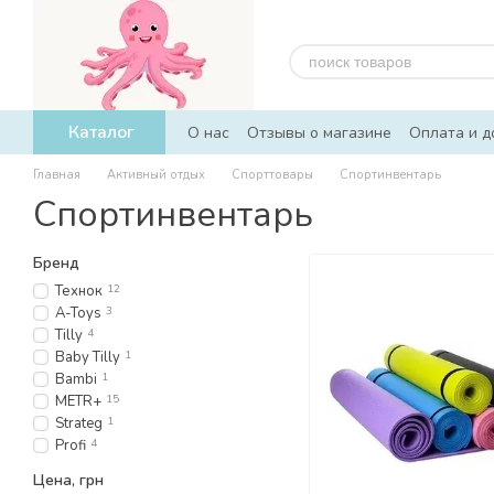
Перейти к основному контенту
Каталог
О нас
Отзывы о магазине
Оплата и д
Главная
Активный отдых
Спорттовары
Спортинвентарь
Спортинвентарь
Бренд
Технок
12
A-Toys
3
Tilly
4
Baby Tilly
1
Bambi
1
METR+
15
Strateg
1
Profi
4
Цена, грн