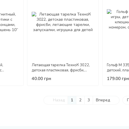
й,
Летающая тарелка ТехноК 3022,
Гольф M 335
с
детская пластиковая, фрисби,
детский, пл
ми,
летающие тарелки, запускалки,
мячики, лун
40.00 грн
179.00 грн
нь 10’’
игрушка для детей
спортивные 
Назад
1
2
3
Вперед
П