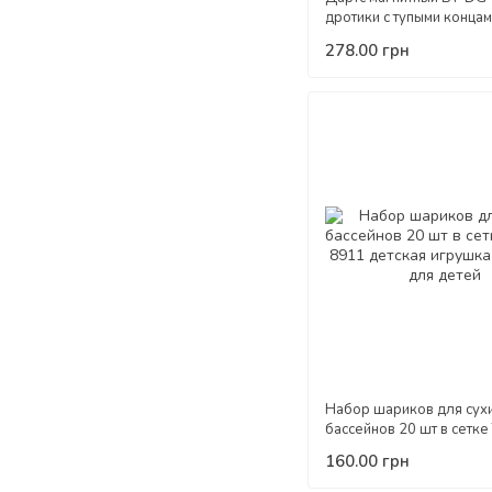
дротики с тупыми конца
безопасные мишень дет
278.00 грн
спортивные игрушки для
Набор шариков для сух
бассейнов 20 шт в сетке
8911 детская игрушка 5
160.00 грн
для детей