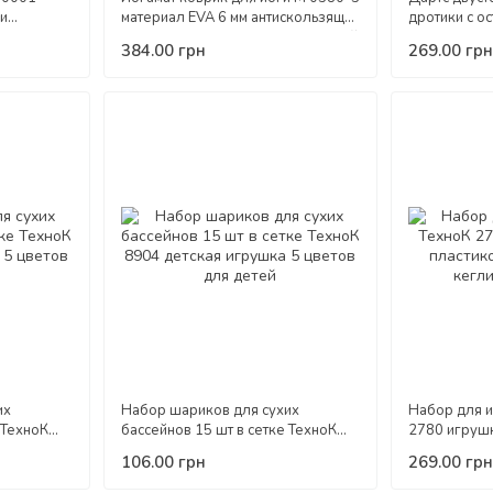
ми
материал EVA 6 мм антискользящий
дротики с о
ские
для фитнеса для взрослых и детей
детские спо
384.00 грн
269.00 грн
 детей
173*61 см
детей взро
их
Набор шариков для сухих
Набор для и
 ТехноК
бассейнов 15 шт в сетке ТехноК
2780 игрушк
 цветов
8904 детская игрушка 5 цветов
пластиковая
106.00 грн
269.00 грн
для детей
мяч для дет