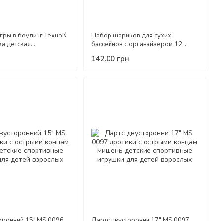
гры в боулинг ТехноК
Набор шариков для сухих
а детская
бассейнов с органайзером 12
 развивающая 4 кегли
шариков ТехноК 7778 детская
142.00 грн
ей
игрушка для детей
оронний 15" MS 0096
Дартс двусторонни 17" MS 0097