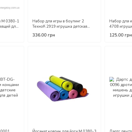
и M 0380-1
Набор для игры в боулинг 2
Набор для и
зящий для
ТехноК 2919 игрушка детская
4708 игрушк
 детей
пластиковая развивающая кегли
пластиковая
336.00 грн
125.00 грн
мяч подставка для детей
мяч для дет
-0001
Йогамат коврик для йоги M 0380-3
Дартс двуст