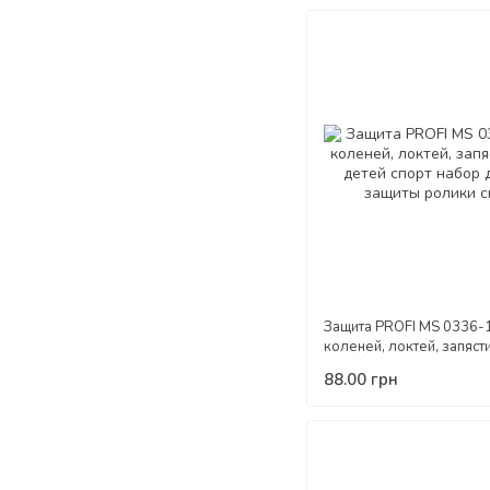
Защита PROFI MS 0336-
коленей, локтей, запясти
детей спорт набор детс
88.00 грн
ролики скейт