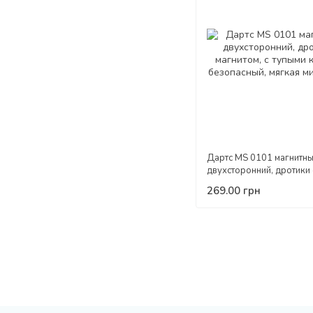
Дартс MS 0101 магнитны
двухсторонний, дротики 
магнитом, с тупыми конца
269.00 грн
безопасный, мягкая мише