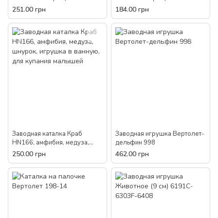
шестеренки ручка детская
шестеренки детская
251.00 грн
184.00 грн
пластиковая игрушка
пластиковая игрушка
малышей
малышам
Заводная каталка Краб
Заводная игрушка Вертолет-
HN166, амфибия, медуза,
дельфин 998
шнурок, игрушка в ванную,
250.00 грн
462.00 грн
для купания малышей