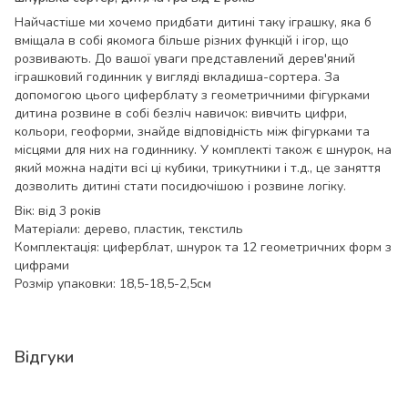
Найчастіше ми хочемо придбати дитині таку іграшку, яка б
вміщала в собі якомога більше різних функцій і ігор, що
розвивають. До вашої уваги представлений дерев'яний
іграшковий годинник у вигляді вкладиша-сортера. За
допомогою цього циферблату з геометричними фігурками
дитина розвине в собі безліч навичок: вивчить цифри,
кольори, геоформи, знайде відповідність між фігурками та
місцями для них на годиннику. У комплекті також є шнурок, на
який можна надіти всі ці кубики, трикутники і т.д., це заняття
дозволить дитині стати посидючішою і розвине логіку.
Вік: від 3 років
Матеріали: дерево, пластик, текстиль
Комплектація: циферблат, шнурок та 12 геометричних форм з
цифрами
Розмір упаковки: 18,5-18,5-2,5см
Відгуки