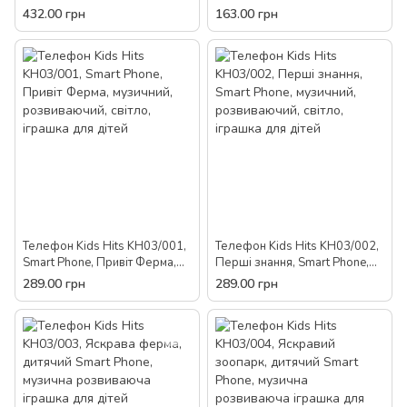
навчальний, УКР, муз, казки,
навчальний, УКР, муз, казки,
432.00 грн
163.00 грн
пісні, світло, інтерактивна
вірші, інтерактивна іграшка,
іграшка, мобілка
мобілка
Телефон Kids Hits KH03/001,
Телефон Kids Hits KH03/002,
Smart Phone, Привіт Ферма,
Перші знання, Smart Phone,
музичний, розвиваючий,
музичний, розвиваючий,
289.00 грн
289.00 грн
світло, іграшка для дітей
світло, іграшка для дітей