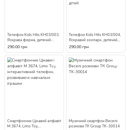
Телефон Kids Hits KH03/003,
Телефон Kids Hits KH03/004,
Яскрава ферма, дитячий
Яскравий зоопарк, дитячий
Smart Phone, музична
Smart Phone, музична
290.00 грн
290.00 грн
розвиваюча іграшка для
розвиваюча іграшка для
дітей
дітей
Смартфончик Цікавий алфавіт
Музичний смартфон Веселі
M 3674, Limo Toy,
розмови ТК Group TK-30014