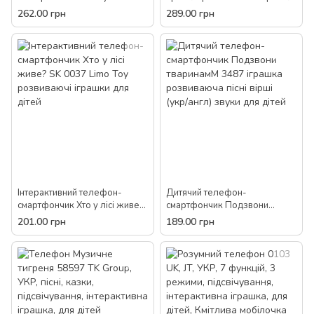
0513 мелодії звуки іграшка
звук світло алфавіт цифри
262.00 грн
289.00 грн
розвиваюча Блакитний
казки для дітей
Інтерактивний телефон-
Дитячий телефон-
смартфончик Хто у лісі живе?
смартфончик Подзвони
SK 0037 Limo Toy розвиваючі
тваринамМ 3487 іграшка
201.00 грн
189.00 грн
іграшки для дітей
розвиваюча пісні вірші (укр/
англ) звуки для дітей