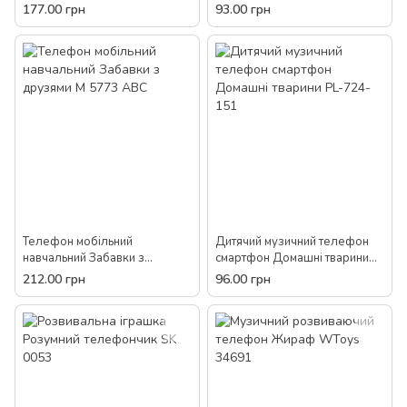
інтерактивний телефон,
177.00 грн
93.00 грн
розвиваючі навчальні іграшки
Телефон мобільний
Дитячий музичний телефон
навчальний Забавки з
смартфон Домашні тварини
друзями M 5773 ABC
PL-724-151
212.00 грн
96.00 грн