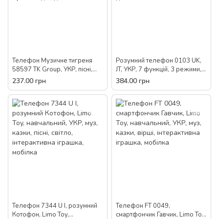
Телефон Музичне тигреня
Розумний телефон 0103 UK,
58597 TK Group, УКР, пісні,
JT, УКР, 7 функцій, 3 режими,
казки, підсвічування,
підсвічування, інтерактивна
237.00 грн
384.00 грн
інтерактивна іграшка, для
іграшка, для дітей, Кмітлива
дітей
мобілочка
Телефон 7344 U I, розумний
Телефон FT 0049,
Котофон, Limo Toy,
смартфончик Гавчик, Limo Toy,