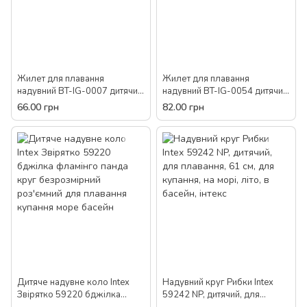
Жилет для плавання
Жилет для плавання
надувний BT-IG-0007 дитячий
надувний BT-IG-0054 дитячий
рятувальний розмір S для
рятувальний розмір М для
66.00 грн
82.00 грн
басейну моря води для дітей
басейну моря води для дітей
Дитяче надувне коло Intex
Надувний круг Рибки Intex
Звірятко 59220 бджілка
59242 NP, дитячий, для