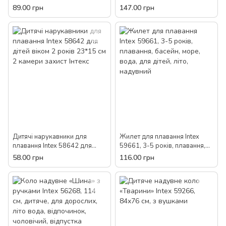
Intex 59260
59262
89.00 грн
147.00 грн
Дитячі нарукавники для
Жилет для плавання Intex
плавання Intex 58642 для
59661, 3-5 років, плавання,
дітей віком 2 років 23*15 см 2
басейн, море, вода, для дітей,
58.00 грн
116.00 грн
камери захист Інтекс
літо, надувний