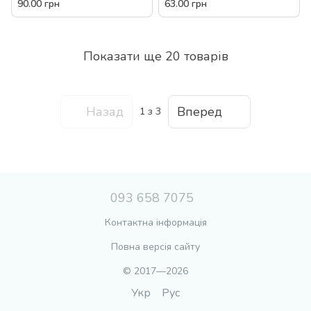
фламінго панда круг
плавання, 61 см, для купання,
90.00 грн
63.00 грн
безрозмірний роз'ємний для
на морі, літо, в басейн, інтекс
плавання купання море
басейн
Показати ще 20 товарів
Назад
Вперед
1
з 3
093 658 7075
Контактна інформація
Повна версія сайту
© 2017—2026
Укр
Рус