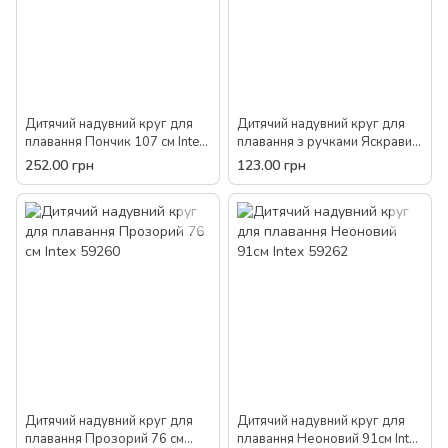
Дитячий надувний круг для
Дитячий надувний круг для
плавання Пончик 107 см Intex
плавання з ручками Яскравий
56265
настрій 76см Intex 59258
252.00 грн
123.00 грн
Дитячий надувний круг для
Дитячий надувний круг для
плавання Прозорий 76 см
плавання Неоновий 91см Intex