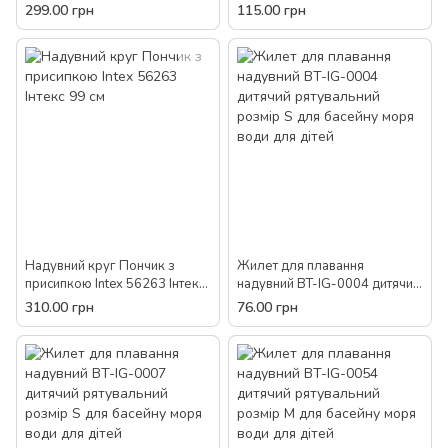
59570, 76х58 см, з вушками,
для купання море літо вода
299.00 грн
115.00 грн
яскраве, море, басейн, для
відпочинок відпочинок
малюка
басейн
Надувний круг Пончик з
Жилет для плавання
присипкою Intex 56263 Інтекс
надувний BT-IG-0004 дитячий
99 см
рятувальний розмір S для
310.00 грн
76.00 грн
басейну моря води для дітей