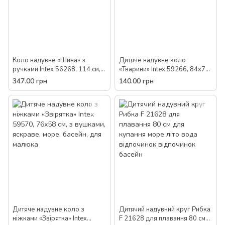
Коло надувне «Шина» з
Дитяче надувне коло
ручками Intex 56268, 114 см,
«Тварини» Intex 59266, 84х76
дитяче, для дорослих, літо
см, з вушками
347.00 грн
140.00 грн
вода, відпочинок, чоловічий,
відпустка
Дитяче надувне коло з
Дитячий надувний круг Рибка
ніжками «Звірятка» Intex
F 21628 для плавання 80 см