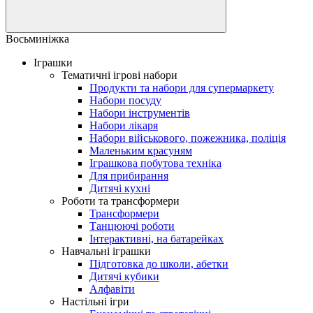
Восьминіжка
Іграшки
Тематичні ігрові набори
Продукти та набори для супермаркету
Набори посуду
Набори інструментів
Набори лікаря
Набори військового, пожежника, поліція
Маленьким красуням
Іграшкова побутова техніка
Для прибирання
Дитячі кухні
Роботи та трансформери
Трансформери
Танцюючі роботи
Інтерактивні, на батарейках
Навчальні іграшки
Підготовка до школи, абетки
Дитячі кубики
Алфавіти
Настільні ігри