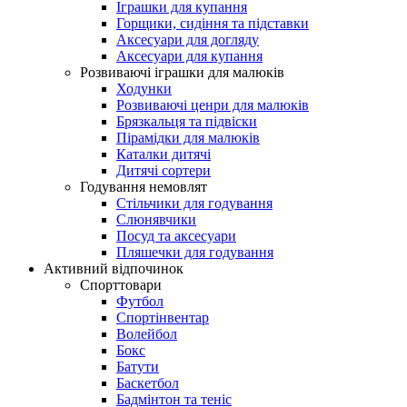
Іграшки для купання
Горщики, сидіння та підставки
Аксесуари для догляду
Аксесуари для купання
Розвиваючі іграшки для малюків
Ходунки
Розвиваючі ценри для малюків
Брязкальця та підвіски
Пірамідки для малюків
Каталки дитячі
Дитячі сортери
Годування немовлят
Стільчики для годування
Слюнявчики
Посуд та аксесуари
Пляшечки для годування
Активний відпочинок
Спорттовари
Футбол
Спортінвентар
Волейбол
Бокс
Батути
Баскетбол
Бадмінтон та теніс