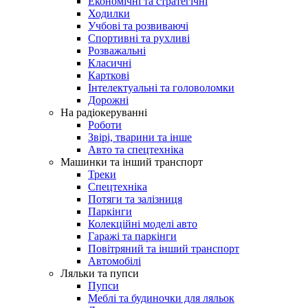
Економічні та стратегічні
Ходилки
Учбові та розвиваючі
Спортивні та рухливі
Розважальні
Класичні
Карткові
Інтелектуальні та головоломки
Дорожні
На радіокеруванні
Роботи
Звірі, тварини та інше
Авто та спецтехніка
Машинки та інший транспорт
Треки
Спецтехніка
Потяги та залізниця
Паркінги
Колекційні моделі авто
Гаражі та паркінги
Повітряний та інший транспорт
Автомобілі
Ляльки та пупси
Пупси
Меблі та будиночки для ляльок