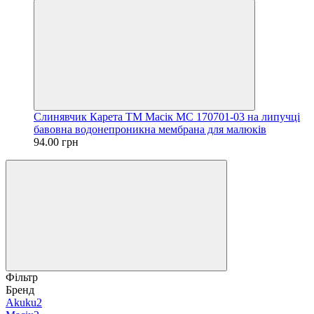
Слинявчик Карета ТМ Масік МС 170701-03 на липучці
бавовна водонепроникна мембрана для малюків
94.00 грн
Фільтр
Бренд
Akuku
2