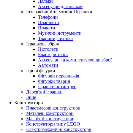
Ляльки
Аксесуари для ляльок
Інтерактивні та музичні іграшки
Телефони
Планшети
Плакати
Музичні інструменти
Тварини, техніка
Іграшкова зброя
Пістолети
Бластери та ін.
Аксесуари та комплектуючі до зброї
Автомати
Ігрові фігурки
Фігурки персонажів
Фігурки тварин
Іграшки антистрес
Дерев'яні іграшки
Інше
Конструктори
Пластмасові конструктори
Металеві конструктори
Магнітні конструктори
Конструктори типу LEGO
Електромеханічні конструктори