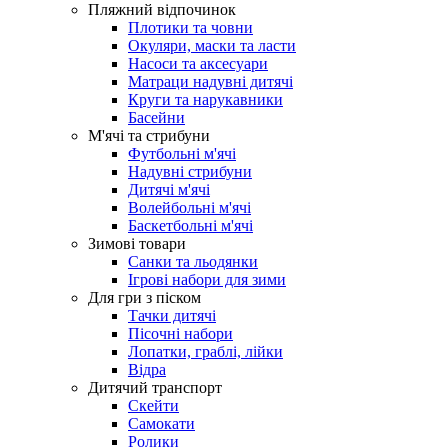
Пляжний відпочинок
Плотики та човни
Окуляри, маски та ласти
Насоси та аксесуари
Матраци надувні дитячі
Круги та нарукавники
Басейни
М'ячі та стрибуни
Футбольні м'ячі
Надувні стрибуни
Дитячі м'ячі
Волейбольні м'ячі
Баскетбольні м'ячі
Зимові товари
Санки та льодянки
Ігрові набори для зими
Для гри з піском
Тачки дитячі
Пісочні набори
Лопатки, граблі, лійки
Відра
Дитячий транспорт
Скейти
Самокати
Ролики