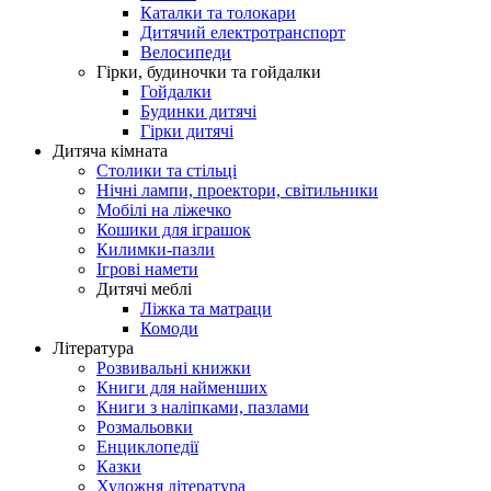
Каталки та толокари
Дитячий електротранспорт
Велосипеди
Гірки, будиночки та гойдалки
Гойдалки
Будинки дитячі
Гірки дитячі
Дитяча кімната
Столики та стільці
Нічні лампи, проектори, світильники
Мобілі на ліжечко
Кошики для іграшок
Килимки-пазли
Ігрові намети
Дитячі меблі
Ліжка та матраци
Комоди
Література
Розвивальні книжки
Книги для найменших
Книги з наліпками, пазлами
Розмальовки
Енциклопедії
Казки
Художня література