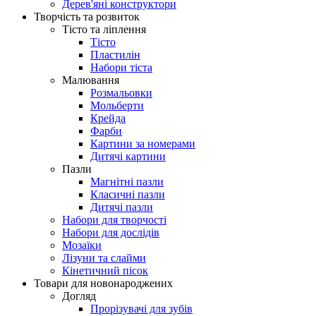
Дерев'яні конструктори
Творчість та розвиток
Тісто та ліплення
Тісто
Пластилін
Набори тіста
Малювання
Розмальовки
Мольберти
Крейда
Фарби
Картини за номерами
Дитячі картини
Пазли
Магнітні пазли
Класичні пазли
Дитячі пазли
Набори для творчості
Набори для дослідів
Мозаїки
Лізуни та слайми
Кінетичний пісок
Товари для новонароджених
Догляд
Прорізувачі для зубів