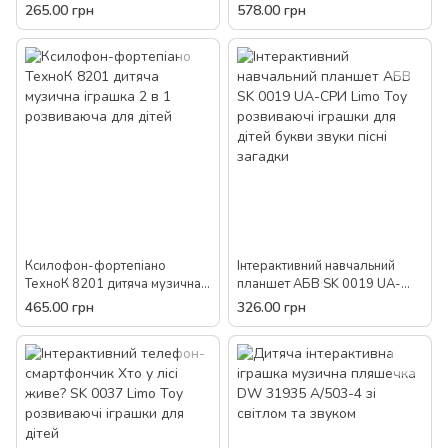
їздить кружляє махає
3455 Limo Toy (укр / англ)
265.00 грн
578.00 грн
крилами світло звук мелодія
пісні мелодії звуки тварин
для дітей
дитячий
Ксилофон-фортепіано
Інтерактивний навчальний
ТехноК 8201 дитяча музична
планшет АБВ SK 0019 UA-
іграшка 2 в 1 розвиваюча для
CPИ Limo Toy розвиваючі
465.00 грн
326.00 грн
дітей
іграшки для дітей букви звуки
пісні загадки