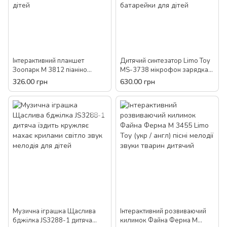
Інтерактивний планшет
Дитячий синтезатор Limo Toy
Зоопарк M 3812 піаніно
MS-3738 мікрофон зарядка
мелодії звуки тварин пісні
44 клавіші програмування
326.00 грн
630.00 грн
цифри укр / англ. світло
мелодії караоке запис
розвиваючі іграшки для дітей
мережу батарейки для дітей
Музична іграшка Щаслива
Інтерактивний розвиваючий
бджілка JS3288-1 дитяча
килимок Файна Ферма M