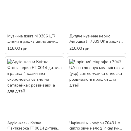
Музична дзиґа M 0306 U/R
Дитяче музичне кермо
дитяча іграшка світло звук
Автошка JT 7039 UK іграшка
світломузика на батарейці для
для дітей світло звук пісні
118.00 грн
210.00 грн
дітей
вірші укр.
Аудіо-казки Квітка
Чарівний мікрофон 7043 UA
Фантазерка FT 0014 дитяча
світло звук мелодії пісня (укр)