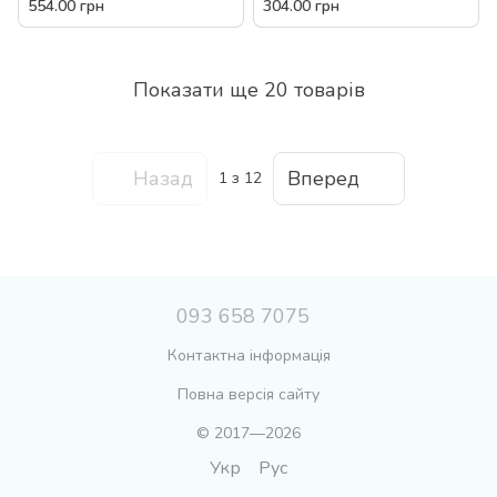
33401 А/QF 366-033 світло
1564 А/QF 366-047 світло
554.00 грн
304.00 грн
звук тріскачка
звук шестерні ігрова панель
Показати ще 20 товарів
Назад
Вперед
1
з 12
093 658 7075
Контактна інформація
Повна версія сайту
© 2017—2026
Укр
Рус