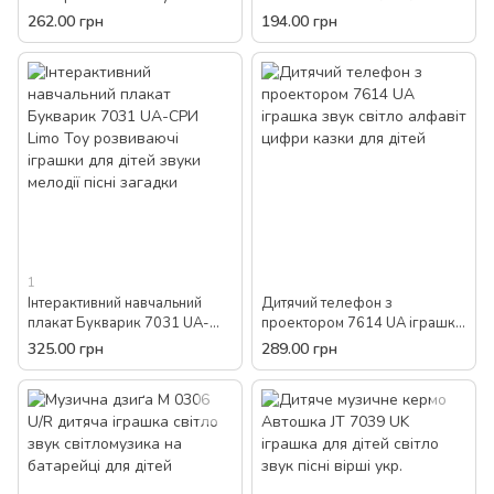
0513 мелодії звуки іграшка
муркотика SK 0016 гри пісні
262.00 грн
194.00 грн
розвиваюча Блакитний
скоромовки цифри тварини
для дітей іграшка
1
Інтерактивний навчальний
Дитячий телефон з
плакат Букварик 7031 UA-
проектором 7614 UA іграшка
CPИ Limo Toy розвиваючі
звук світло алфавіт цифри
325.00 грн
289.00 грн
іграшки для дітей звуки
казки для дітей
мелодії пісні загадки