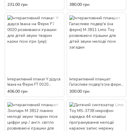
іграшка 4 казки пісні
світломузика оплески
231.00 грн
380.00 грн
скоромовки світло на
розвиваючі іграшки для дітей
батарейках розвиваюча для
дітей
Інтерактивний плакат У дідуся
Інтерактивний планшет
Івана на Фермі FT 0020
Галасливе подвір'я (на фермі)
розвиваючі іграшки для дітей
M 3811 Limo Toy розвиваючі
406.00 грн
300.00 грн
звуки тварин казки пісні ігри
іграшки для дітей звуки
(укр)
мелодії пісні загадки