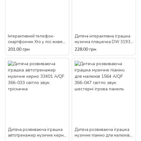
Інтерактивний телефон-
Дитяча інтерактивна іграшка
смартфончик Хто у лісі живе?
музична пляшечка DW 31935
SK 0037 Limo Toy розвиваючі
А/503-4 зі світлом та звуком
201.00 грн
228.00 грн
іграшки для дітей
Дитяча розвиваюча іграшка
Дитяча розвиваюча іграшка
автотренажер музичне кермо
музичне піаніно для малюків