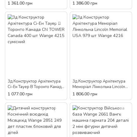
4213 The Louvre of Paris-
White house of Washington-
1 361.00 грн
1 386.00 грн
France 821 дет. 3D
USA 4214 3Д 773 деталі
3д Конструктор Архітектура
3д Конструктор Архітектура
Сі-Ен Тауер В Торонто Канада
Меморіал Лінкольна Lincoln
CN TOWER Canada 400 шт
Memorial USA 979 шт Wange
1 077.00 грн
1 806.00 грн
Wange 4215 сумісний
4216