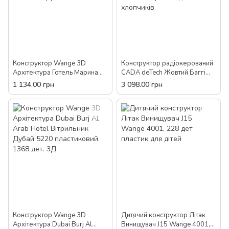
Конструктор Wange 3D
Конструктор радіокерований
Архітектура Готель Марина
CADA deTech Жовтий Баггі
Бей Сандс Сінгапур 4217
C51043W 522 дет пульт
1 134.00 грн
3 098.00 грн
Ванге дитячий 881 деталь
пластик іграшка для
пластик 3Д блок
хлопчиків
Конструктор Wange 3D
Дитячий конструктор Літак
Архітектура Dubai Burj Al
Винищувач J15 Wange 4001,