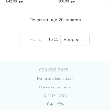
фігурки супутник 340 деталей
підставка 76 дет блочний
642.00 грн
100.00 грн
дитячий розвиваючий
пластик дитячий Ванге
Показати ще 20 товарів
Назад
Вперед
1
з 11
093 658 7075
Контактна інформація
Повна версія сайту
© 2017—2026
Укр
Рус