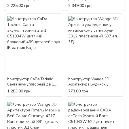
C51028W трансформер
Екскаватор C51057W 544
2 225.00 грн
2 349.00 грн
дитячий 606 деталей пульт
деталі пульт пластик іграшка
для хлопчиків
Конструктор CaDa Technic
Конструктор Wange 3D
Санта акумуляторний 2 в 1
Архітектура Будинок у
C51034W дитячий блоковий
китайському стилі Хуей 3312
1 283.00 грн
773.00 грн
439 деталей звук ІК датчик
пластиковий 507 ел. 3Д
Када