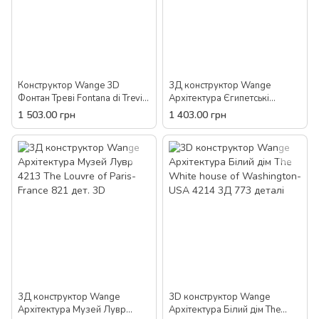
Конструктор Wange 3D
3Д конструктор Wange
Фонтан Треві Fontana di Trevi-
Архітектура Єгипетські
Rome 4212 дитячий 688
Піраміди в Гізі 4210, 643
1 503.00 грн
1 403.00 грн
деталей пластик 3Д блок
деталі пластиковий 3D
3Д конструктор Wange
3D конструктор Wange
Архітектура Музей Лувр
Архітектура Білий дім The