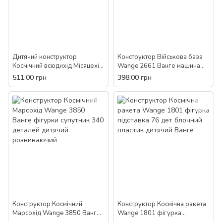
Дитячий конструктор
Конструктор Військова база
Космічний всюдихід Місяцехід
Wange 2661 Ванге машина
Wange 2851 249 дет пластик
гармата 204 деталі 2 міні
511.00 грн
398.00 грн
блоковий для дітей
фігурки дитячий розвиваючий
Конструктор Космічний
Конструктор Космічна ракета
Марсохід Wange 3850 Ванге
Wange 1801 фігурка