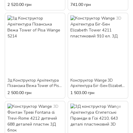
Arab Hotel Вітрильник Дубай
228 дет пластик для дітей
2 520.00 грн
741.00 грн
5220 пластиковий 1368 дет.
3Д
3д Конструктор Архітектура
Конструктор Wange 3D
Пізанська Вежа Tower of Pisa
Архітектура Біг-Бен Elizabeth
Wange 5214
Tower 4211 пластиковий 910
2 500.00 грн
1 503.00 грн
ел. 3Д