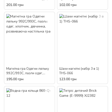
розвиваюча пластикова на
електронна кишенькова гра
201.00 грн
102.00 грн
батарейках звук світло для
для дітей
дітей
Магнітна гра Одягни ляльку
Шахи магнітні (набір 3 в 1)
992C/993C, пазли одяг,
THS-066
хлопчик, дівчинка,
195.00 грн
123.00 грн
розвиваюча настільна гра