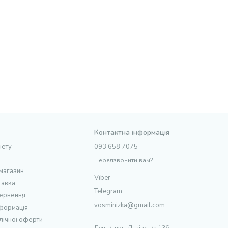
Контактна інформація
нету
093 658 7075
Передзвонити вам?
 магазин
Viber
тавка
Telegram
вернення
vosminizka@gmail.com
нформація
лічної оферти