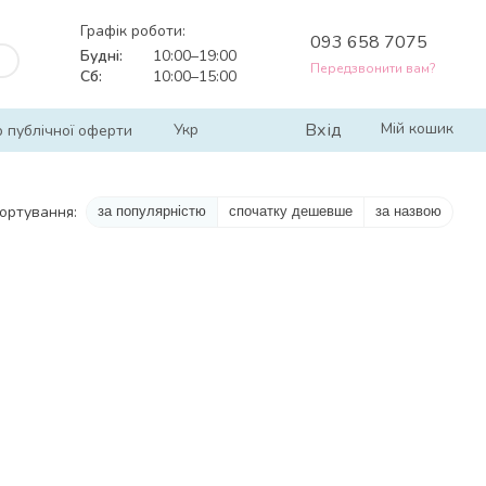
Графік роботи:
093 658 7075
Будні:
10:00–19:00
Передзвонити вам?
Сб:
10:00–15:00
Вхід
Мій кошик
Укр
р публічної оферти
ортування:
за популярністю
спочатку дешевше
за назвою