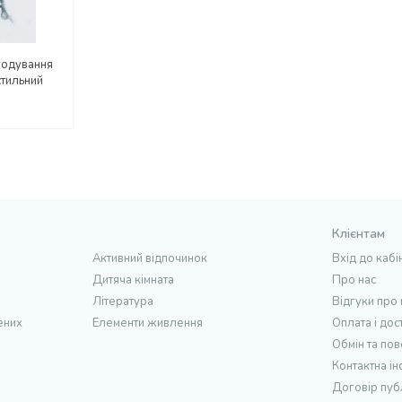
годування
стильний
Клієнтам
Активний відпочинок
Вхід до кабі
Дитяча кімната
Про нас
Література
Відгуки про
ених
Елементи живлення
Оплата і дос
Обмін та по
Контактна і
Договір пуб