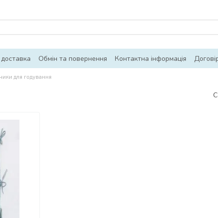
 доставка
Обмін та повернення
Контактна інформація
Догові
чики для годування
С