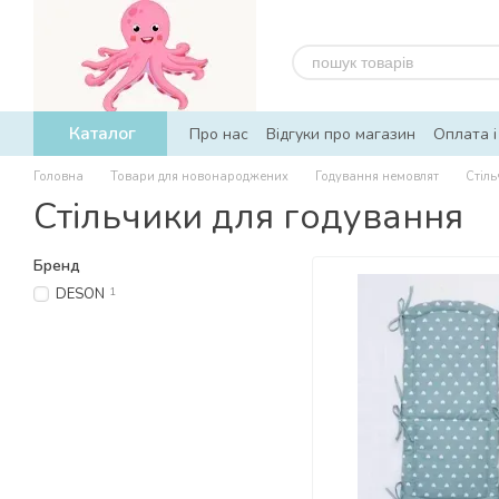
Перейти до основного контенту
Каталог
Про нас
Відгуки про магазин
Оплата і
Головна
Товари для новонароджених
Годування немовлят
Стіль
Стільчики для годування
Бренд
DESON
1