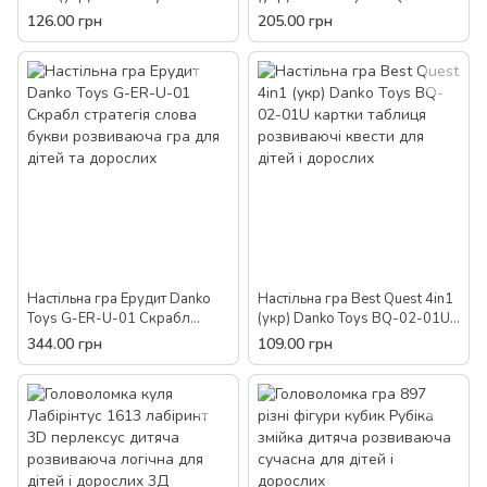
02U комплекс дитячих
01U ігрові карти 112 шт.
126.00 грн
205.00 грн
розвиваючих ігор для дітей
пісочний годинник фішки
розвиваюча для дітей
Настільна гра Ерудит Danko
Настільна гра Best Quest 4in1
Toys G-ER-U-01 Скрабл
(укр) Danko Toys BQ-02-01U
стратегія слова букви
картки таблиця розвиваючі
344.00 грн
109.00 грн
розвиваюча гра для дітей та
квести для дітей і дорослих
дорослих