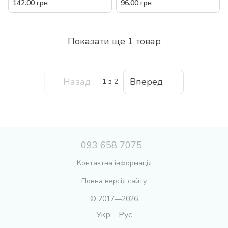
поле парковка) UKВ-В 0036
поле парковка) UKВ-В 0035
142.00 грн
96.00 грн
Показати ще 1 товар
Назад
Вперед
1
з 2
093 658 7075
Контактна інформація
Повна версія сайту
© 2017—2026
Укр
Рус