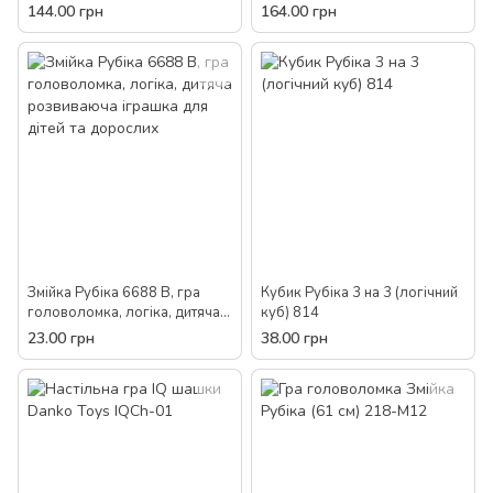
дитяча розвиваюча логічна
карткова, розвиваюча, для
144.00 грн
164.00 грн
головоломка для дітей та
дітей, сім'ї
дорослих
Змійка Рубіка 6688 B, гра
Кубик Рубіка 3 на 3 (логічний
головоломка, логіка, дитяча
куб) 814
розвиваюча іграшка для
23.00 грн
38.00 грн
дітей та дорослих