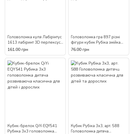
Головоломка куля Лабірінтус
Головоломка гра 897 різні
1613 лабіринт 3D перлексус
фігури кубик Рубіка змійка
дитяча розвиваюча логічна
дитяча розвиваюча сучасна
161.00 грн
76.00 грн
для дітей і дорослих 3Д
для дітей і дорослих
Кубик-брелок QiYi EQY541
Кубик Рубіка 3х3, арт. 588
Рубика 3х3 головоломка
Головоломка дитяча