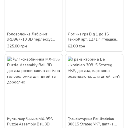
Головоломка Лабіринт
Логічна гра Від 1 до 15
JRD967-10 3D перлексус
ТехноК арт. 1271 п’ятнашки
дитяча розвиваюча логічна
настільна гра головоломка
325.00 грн
62.00 грн
для дітей та дорослих
розвиваюча для дітей та
дорослих
Куля-скарбничка MX-95S
Гра-вікторина Be Ukrainian
Puzzle Assembly Ball 3D
30815 Strateg УКР, дитяча,