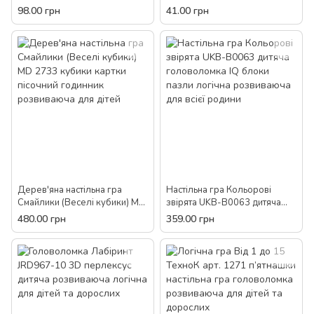
дитяча розвиваюча класична
розвиваюча класична для
98.00 грн
41.00 грн
для дітей і дорослих
дітей та дорослих
Дерев'яна настільна гра
Настільна гра Кольорові
Смайлики (Веселі кубики) MD
звірята UKB-B0063 дитяча
2733 кубики картки пісочний
головоломка IQ блоки пазли
480.00 грн
359.00 грн
годинник розвиваюча для
логічна розвиваюча для всієї
дітей
родини