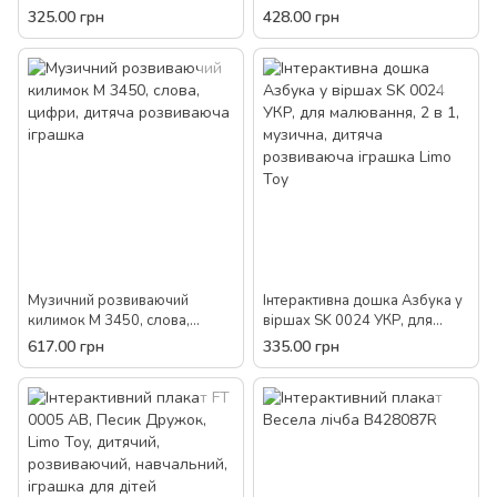
YQ2955 світло звуки слова
YQ2997 світло звуки слова
325.00 грн
428.00 грн
дитяча розвиваюча іграшка
дитяча розвиваюча іграшка
Музичний розвиваючий
Інтерактивна дошка Азбука у
килимок M 3450, слова,
віршах SK 0024 УКР, для
цифри, дитяча розвиваюча
малювання, 2 в 1, музична,
617.00 грн
335.00 грн
іграшка
дитяча розвиваюча іграшка
Limo Toy