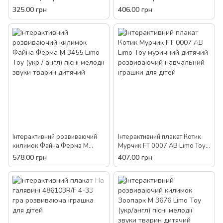
CPИ Limo Toy розвиваючі
розвиваючі іграшки для дітей
325.00 грн
406.00 грн
іграшки для дітей звуки
звуки тварин казки пісні ігри
мелодії пісні загадки
(укр)
Інтерактивний розвиваючий
Інтерактивний плакат Котик
килимок Файна Ферма M
Мурчик FT 0007 AB Limo Toy
3455 Limo Toy (укр / англ)
музичний дитячий
578.00 грн
407.00 грн
пісні мелодії звуки тварин
розвиваючий навчальний
дитячий
іграшки для дітей