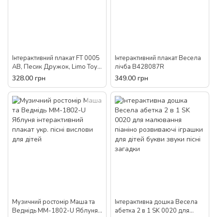
Інтерактивний плакат FT 0005
Інтерактивний плакат Весела
AB, Песик Дружок, Limo Toy,
лічба B428087R
дитячий, розвиваючий,
328.00 грн
349.00 грн
навчальний, іграшка для дітей
Музичний ростомір Маша та
Інтерактивна дошка Весела
Ведмідь MM-1802-U Яблуня
абетка 2 в 1 SK 0020 для