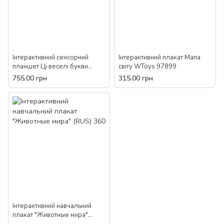
Інтерактивний сенсорний
Інтерактивний плакат Мапа
планшет Ці веселі букви
світу WToys 97899
EH80147R розвиваючі
755.00 грн
315.00 грн
іграшки для дітей букви звуки
Інтерактивний навчальний
плакат "Животные мира"