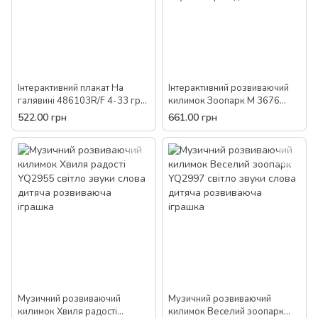
Інтерактивний плакат На
Інтерактивний розвиваючий
галявині 486103R/F 4-33 гра
килимок Зоопарк M 3676
розвиваюча іграшка для
Limo Toy (укр/англ) пісні
522.00 грн
661.00 грн
дітей
мелодії звуки тварин дитячий
Музичний розвиваючий
Музичний розвиваючий
килимок Хвиля радості
килимок Веселий зоопарк