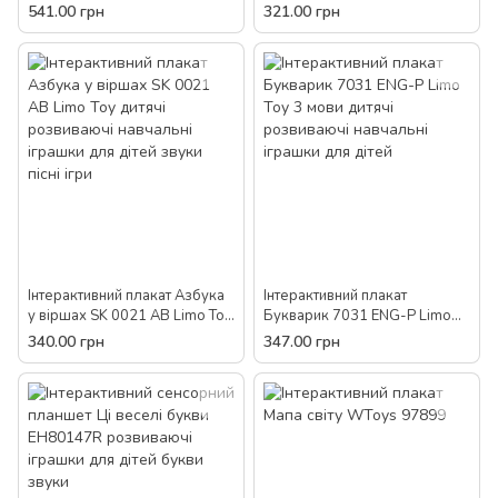
інтерактивний плакат укр. пісні
малювання піаніно
541.00 грн
321.00 грн
вислови для дітей
розвиваючі іграшки для дітей
букви звуки пісні загадки
Інтерактивний плакат Азбука
Інтерактивний плакат
у віршах SK 0021 AB Limo Toy
Букварик 7031 ENG-P Limo
дитячі розвиваючі навчальні
Toy 3 мови дитячі розвиваючі
340.00 грн
347.00 грн
іграшки для дітей звуки пісні
навчальні іграшки для дітей
ігри