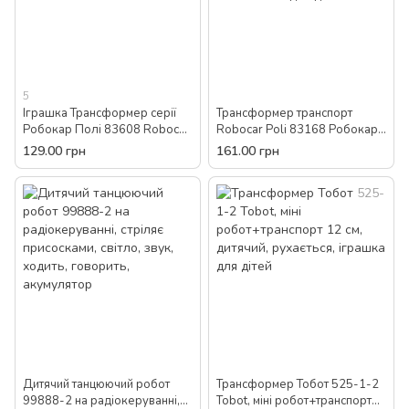
5
Іграшка Трансформер серії
Трансформер транспорт
Робокар Полі 83608 Robocar
Robocar Poli 83168 Робокар
Poli дитячий робот машинка
Полі іграшка дитячий робот
129.00 грн
161.00 грн
вертоліт для дітей
машинка вертоліт вантажівка
для дітей
Дитячий танцюючий робот
Трансформер Тобот 525-1-2
99888-2 на радіокеруванні,
Tobot, міні робот+транспорт