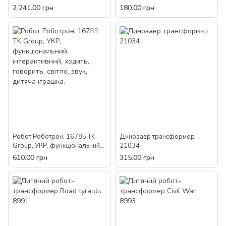
стріляє присосками, світло,
12 см, дитячий, рухається,
2 241.00 грн
180.00 грн
звук, ходить, говорить,
іграшка для дітей
акумулятор
Робот Роботрон, 16785 TK
Динозавр трансформер
Group, УКР, функціональний,
21034
інтерактивний, ходить,
610.00 грн
315.00 грн
говорить, світло, звук, дитяча
іграшка,