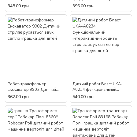
рухається звук світло мелодія
динозавр дитячий рухається
348.00 грн
396.00 грн
машинка іграшка для дітей
повертає звук світло іграшка
для дітей
Робот-трансформер
Дитячий робот Бласт UKA-
Екскаватор 9902 Дитячий
A0234 функціональний
стріляє рухається звук світло
інтерактивний ходить стріляє
362.00 грн
540.00 грн
іграшка для дітей
звук світло пар іграшка для
дітей