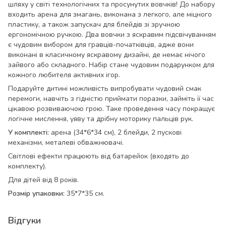
шляху у світі технологічних та просунутих вовчків! До набору
входить арена для змагань, виконана з легкого, але міцного
пластику, а також запускач для блейдів зі зручною
ергономічною ручкою. Два вовчки з яскравим підсвічуванням
є чудовим вибором для гравців-початківців, адже вони
виконані в класичному яскравому дизайні, де немає нічого
зайвого або складного. Набір стане чудовим подарунком для
кожного любителя активних ігор.
Подаруйте дитині можливість випробувати чудовий смак
перемоги, навчіть з гідністю приймати поразки, займіть її час
цікавою розвиваючою грою. Таке проведення часу покращує
логічне мислення, уяву та дрібну моторику пальців рук.
У комплекті:
арена (34*6*34 см), 2 блейди, 2 пускові
механізми, металеві обважнювачі.
Світлові ефекти працюють від батарейок (входять до
комплекту).
Для дітей від 8 років.
Розмір упаковки:
35*7*35 см.
Відгуки