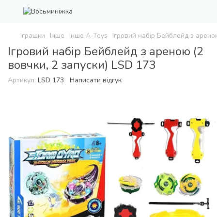
Іграшки
Інше
Інше A-Toys
Ігровий набір Бейблейд з ареною
Ігровий набір Бейблейд з ареною (2
вовчки, 2 запуски) LSD 173
Артикул:
LSD 173
Написати відгук