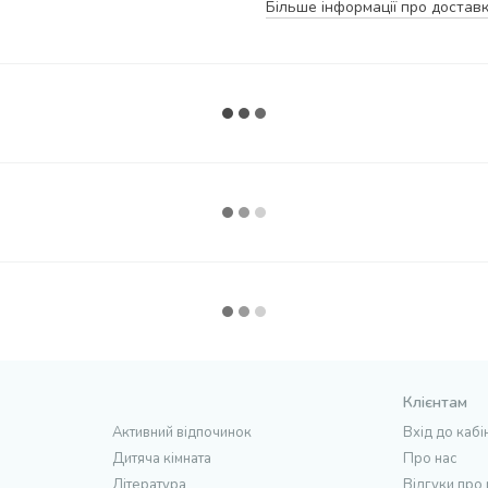
Більше інформації про достав
Клієнтам
Активний відпочинок
Вхід до кабі
Дитяча кімната
Про нас
Література
Відгуки про