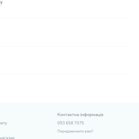
ку
Контактна інформація
нету
093 658 7075
Передзвонити вам?
 магазин