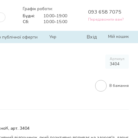
Графік роботи:
093 658 7075
Будні:
10:00–19:00
Передзвонити вам?
Сб:
10:00–15:00
Вхід
Мій кошик
Укр
р публічної оферти
Артикул
3404
В бажання
ноК, арт. 3404
активний відпочинок, який позитивно впливає на здоров'я, дарує