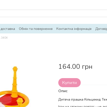
 доставка
Обмін та повернення
Контактна інформація
Догові
К 3404
164.00 грн
Купити
Опис
Дитяча іграшка Кільцекид Тех
Ігри на свіжому повітрі - це 