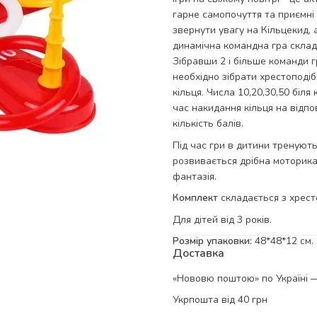
гарне самопочуття та приємні е
звернути увагу на Кільцекид, 
динамічна командна гра склада
Зібравши 2 і більше команди 
необхідно зібрати хрестоподіб
кільця. Числа 10,20,30,50 біля
час накидання кільця на відп
кількість балів.
Під час гри в дитини тренуютьс
розвивається дрібна моторика, 
фантазія.
Комплект
складається з хресто
Для дітей від 3 років.
Розмір упаковки:
48*48*12 см.
Доставка
«Нововю поштою» по Україні — 
Укрпошта від 40 грн