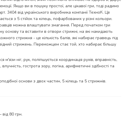
моції. Якщо ви в пошуку простої, але цікавої гри, тоді радимо
арт. 3404 від українського виробника компанії ТехноК. Ця
ється з 5 стійок та кілець, пофарбованих у різні кольори.
гравців можна влаштувати змагання. Перед початком гри
ну основу та вставити в отвори стрижні, на які накидають
 кожного стрижня - це кількість балів, які набирає гравець під
овідний стрижень. Переможцем стає той, хто набирає більшу
я м'язи ніг, рук, поліпшується координація рухів, вправність,
влучність, гострота зору, логіка, арифметичні здібності та
подібної основи з двох частин, 5 кілець та 5 стрижнів.
від 80 грн.