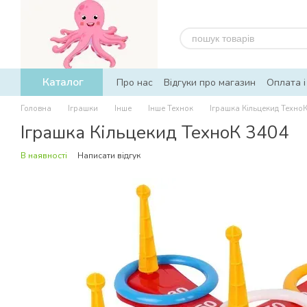
Перейти до основного контенту
Каталог
Про нас
Відгуки про магазин
Оплата і
Головна
Іграшки
Інше
Інше Технок
Іграшка Кільцекид Техно
Іграшка Кільцекид ТехноК 3404
В наявності
Написати відгук